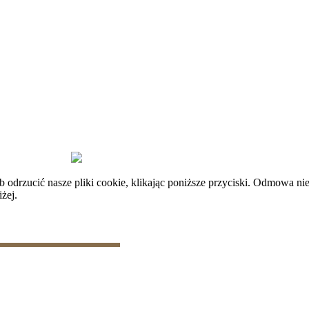
plików cookie
|
Zarządzaj danymi
rzucić nasze pliki cookie, klikając poniższe przyciski. Odmowa nie
żej.