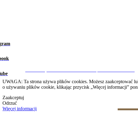
agram
book
Ostrzeżenie prawne
|
Polityka prywatności
|
Polityka dotycząca 
CRM i Strony Internetowe Nieruchomości przez eGO Real Estate
ube
UWAGA: Ta strona używa plików cookies. Możesz zaakceptować lub od
o używaniu plików cookie, klikając przycisk „Więcej informacji” poni
Zaakceptuj
Odrzuć
Więcej informacji