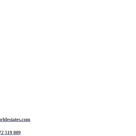
orldestates.com
72 519 809