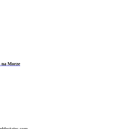
m na Morze
rldestates.com