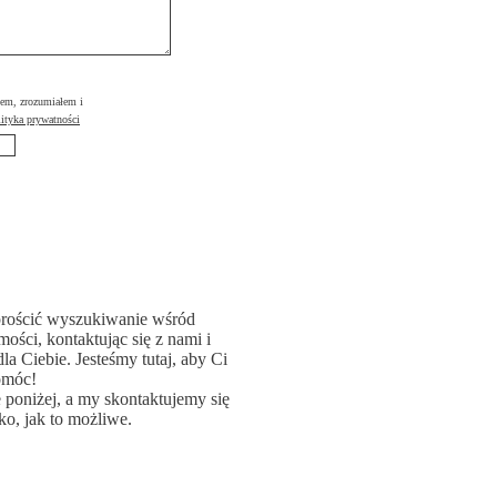
łem, zrozumiałem i
ityka prywatności
rościć wyszukiwanie wśród
ości, kontaktując się z nami i
la Ciebie. Jesteśmy tutaj, aby Ci
omóc!
poniżej, a my skontaktujemy się
ko, jak to możliwe.