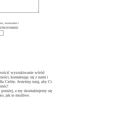
łem, zrozumiałem i
ityka prywatności
rościć wyszukiwanie wśród
ości, kontaktując się z nami i
la Ciebie. Jesteśmy tutaj, aby Ci
omóc!
poniżej, a my skontaktujemy się
ko, jak to możliwe.