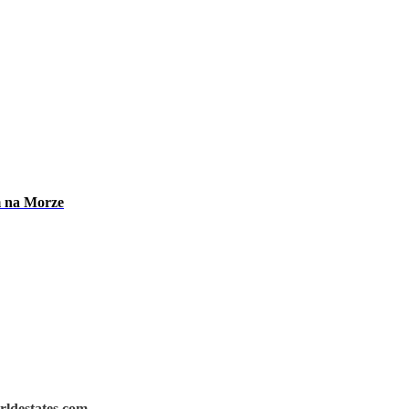
m na Morze
rldestates.com