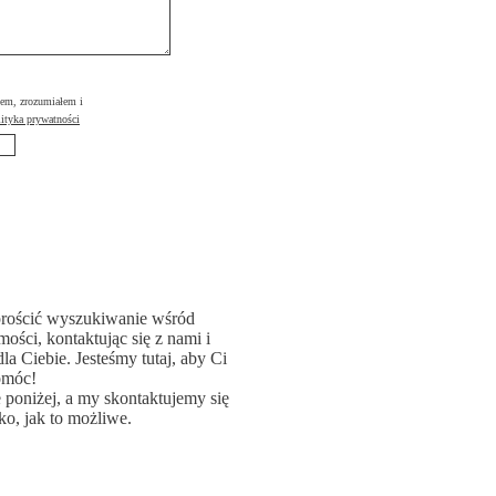
łem, zrozumiałem i
ityka prywatności
rościć wyszukiwanie wśród
ości, kontaktując się z nami i
la Ciebie. Jesteśmy tutaj, aby Ci
omóc!
poniżej, a my skontaktujemy się
ko, jak to możliwe.