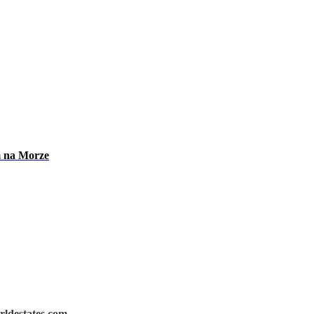
m na Morze
rldestates.com