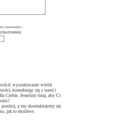
łem, zrozumiałem i
ityka prywatności
rościć wyszukiwanie wśród
ości, kontaktując się z nami i
la Ciebie. Jesteśmy tutaj, aby Ci
omóc!
poniżej, a my skontaktujemy się
ko, jak to możliwe.