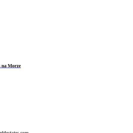
m na Morze
rldestates.com