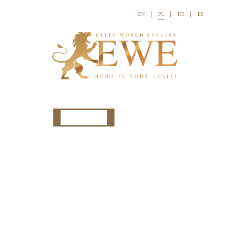
EN
PL
DE
ES

Ref:




