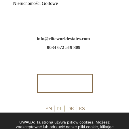
Nieruchomości Golfowe
info@eliteworldestates.com
0034 672 519 809
EN
DE
ES
PL
UWAGA: Ta strona używa plików cookies. Możesz
zaakceptować lub odrzucić nasze pliki cookie, klikając