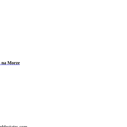
m na Morze
rldestates.com