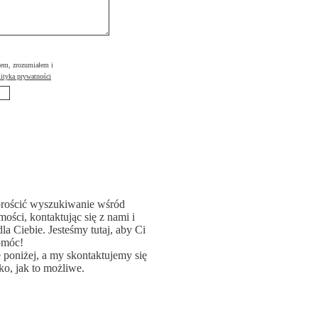
łem, zrozumiałem i
ityka prywatności
rościć wyszukiwanie wśród
ości, kontaktując się z nami i
la Ciebie. Jesteśmy tutaj, aby Ci
omóc!
poniżej, a my skontaktujemy się
ko, jak to możliwe.