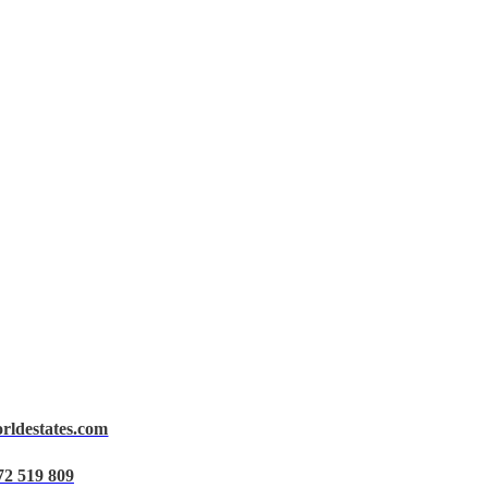
orldestates.com
72 519 809