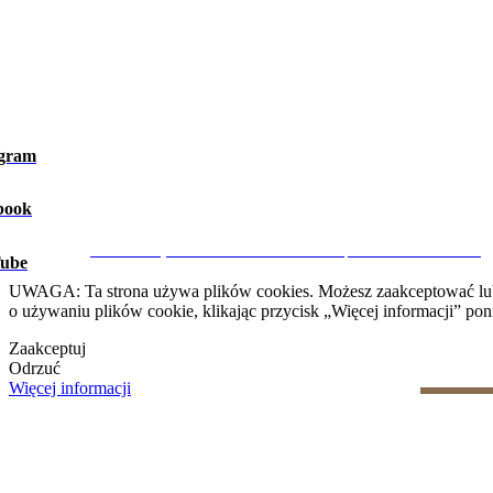
agram
book
Ostrzeżenie prawne
|
Polityka prywatności
|
Polityka dotycząca 
CRM i Strony Internetowe Nieruchomości przez eGO Real Estate
ube
UWAGA: Ta strona używa plików cookies. Możesz zaakceptować lub od
o używaniu plików cookie, klikając przycisk „Więcej informacji” poni
Zaakceptuj
Odrzuć
Więcej informacji