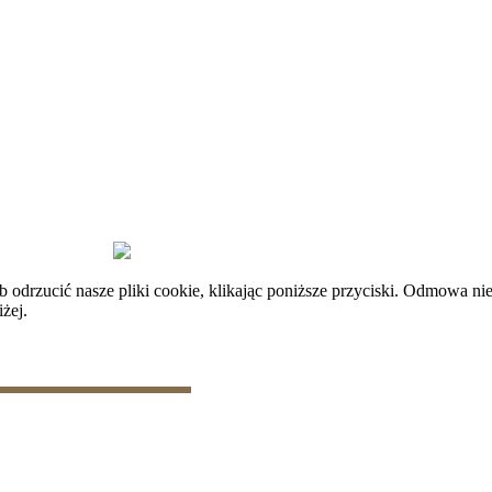
plików cookie
|
Zarządzaj danymi
rzucić nasze pliki cookie, klikając poniższe przyciski. Odmowa nie
żej.