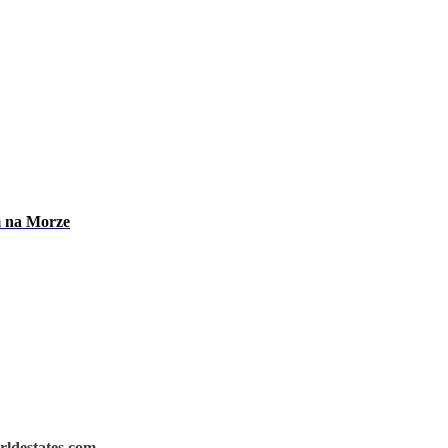
m na Morze
rldestates.com