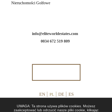
Nieruchomości Golfowe
info@eliteworldestates.com
0034 672 519 809
EN
DE
ES
PL
UWAGA: Ta strona używa plików cookies. Możesz
zaakceptować lub odrzucić nasze pliki cookie, klikając