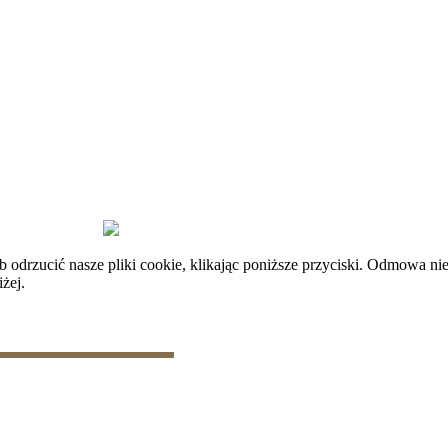
plików cookie
|
Zarządzaj danymi
rzucić nasze pliki cookie, klikając poniższe przyciski. Odmowa nie
żej.