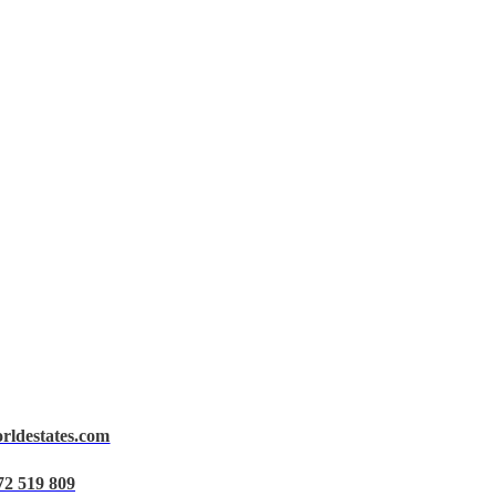
orldestates.com
72 519 809