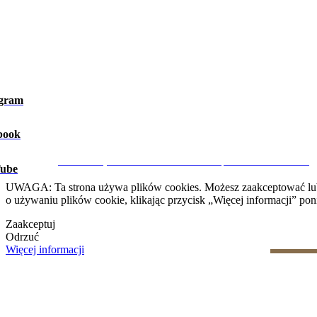
agram
book
Ostrzeżenie prawne
|
Polityka prywatności
|
Polityka dotycząca 
CRM i Strony Internetowe Nieruchomości przez eGO Real Estate
ube
UWAGA: Ta strona używa plików cookies. Możesz zaakceptować lub od
o używaniu plików cookie, klikając przycisk „Więcej informacji” poni
Zaakceptuj
Odrzuć
Więcej informacji