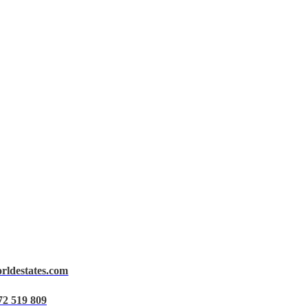
orldestates.com
72 519 809