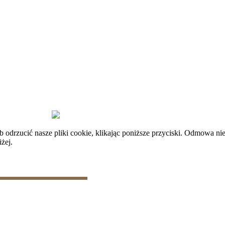
plików cookie
|
Zarządzaj danymi
rzucić nasze pliki cookie, klikając poniższe przyciski. Odmowa nie
żej.