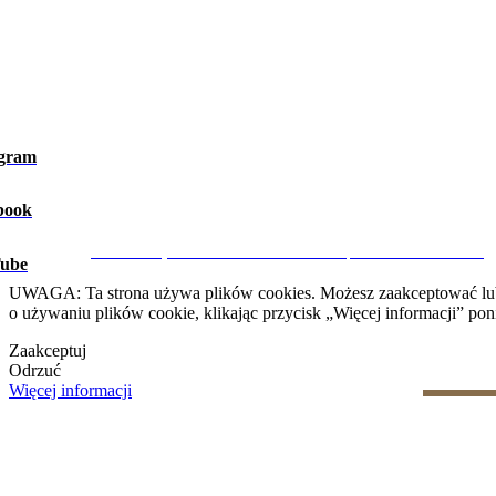
agram
book
Ostrzeżenie prawne
|
Polityka prywatności
|
Polityka dotycząca 
CRM i Strony Internetowe Nieruchomości przez eGO Real Estate
ube
UWAGA: Ta strona używa plików cookies. Możesz zaakceptować lub od
o używaniu plików cookie, klikając przycisk „Więcej informacji” poni
Zaakceptuj
Odrzuć
Więcej informacji