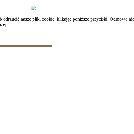
plików cookie
|
Zarządzaj danymi
rzucić nasze pliki cookie, klikając poniższe przyciski. Odmowa nie
żej.