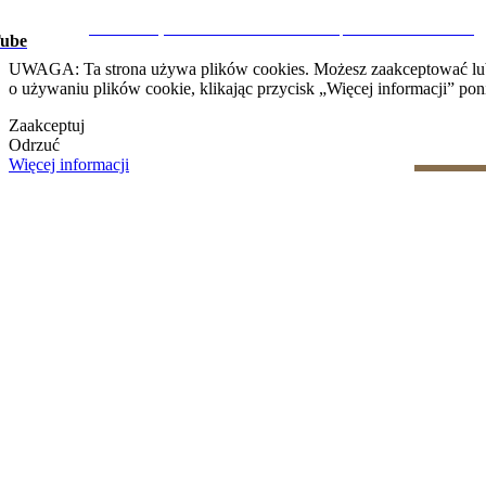
Ostrzeżenie prawne
|
Polityka prywatności
|
Polityka dotycząca 
CRM i Strony Internetowe Nieruchomości przez eGO Real Estate
ube
UWAGA: Ta strona używa plików cookies. Możesz zaakceptować lub od
o używaniu plików cookie, klikając przycisk „Więcej informacji” poni
Zaakceptuj
Odrzuć
Więcej informacji