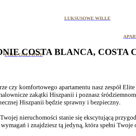
LUKSUSOWE WILLE
APAR
IE COSTA BLANCA, COSTA C
POLE GOLFOWE
rze czy komfortowego apartamentu nasz zespół Elite 
lownicze zakątki Hiszpanii i poznasz śródziemnomor
ecznej Hiszpanii będzie sprawny i bezpieczny.
Twojej nieruchomości stanie się ekscytującą przygo
magań i znajdziesz tą jedyną, która spełni Twoje 