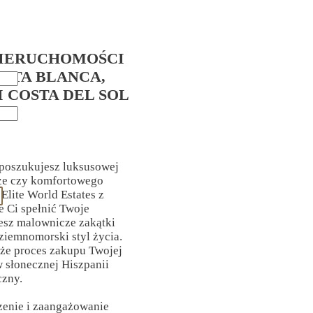
IERUCHOMOŚCI
OSTA BLANCA,
I COSTA DEL SOL
 poszukujesz luksusowej
rze czy komfortowego
Elite World Estates z
Ci spełnić Twoje
esz malownicze zakątki
ziemnomorski styl życia.
 że proces zakupu Twojej
 słonecznej Hiszpanii
czny.
zenie i zaangażowanie