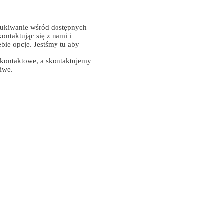
ukiwanie wśród dostępnych
ontaktując się z nami i
ebie opcje. Jestśmy tu aby
 kontaktowe, a skontaktujemy
liwe.