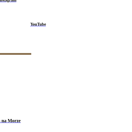
Instagram
YouTube
m na Morze