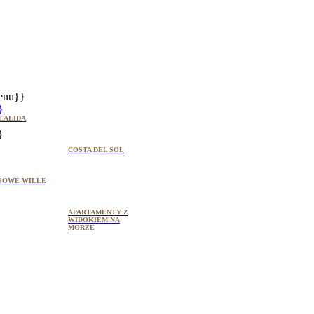
enu}}
}
CALIDA
}
COSTA DEL SOL
SOWE WILLE
APARTAMENTY Z
WIDOKIEM NA
MORZE