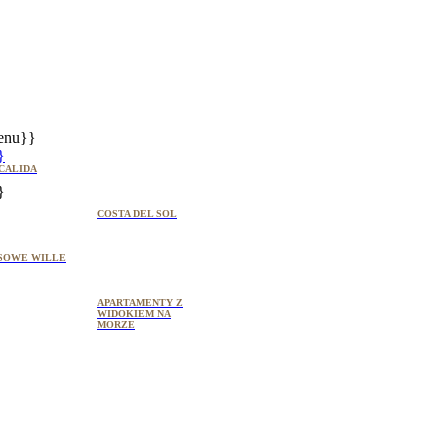
enu}}
}
CALIDA
}
COSTA DEL SOL
SOWE WILLE
APARTAMENTY Z
WIDOKIEM NA
MORZE