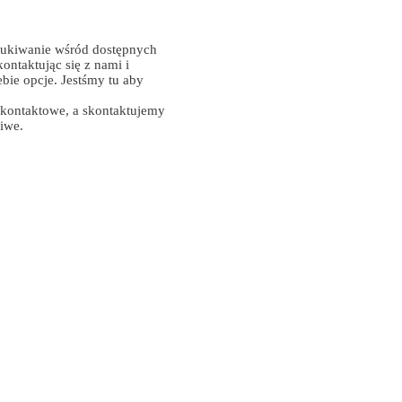
ukiwanie wśród dostępnych
ontaktując się z nami i
ebie opcje. Jestśmy tu aby
 kontaktowe, a skontaktujemy
liwe.