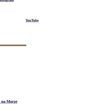
Instagram
YouTube
m na Morze