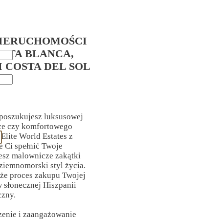
IERUCHOMOŚCI
OSTA BLANCA,
I COSTA DEL SOL
 poszukujesz luksusowej
rze czy komfortowego
Elite World Estates z
Ci spełnić Twoje
esz malownicze zakątki
ziemnomorski styl życia.
 że proces zakupu Twojej
 słonecznej Hiszpanii
czny.
zenie i zaangażowanie