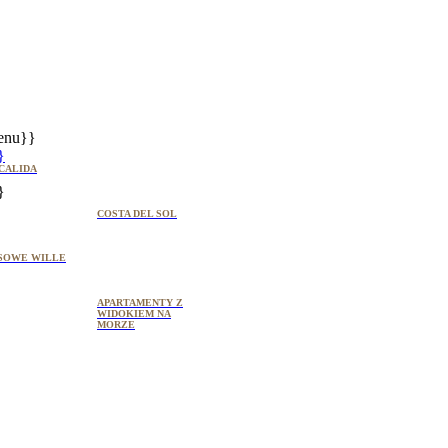
enu}}
}
CALIDA
}
COSTA DEL SOL
SOWE WILLE
APARTAMENTY Z
WIDOKIEM NA
MORZE