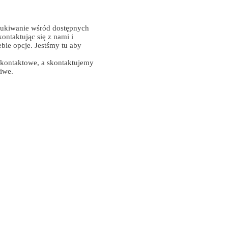
ukiwanie wśród dostępnych
ontaktując się z nami i
ebie opcje. Jestśmy tu aby
 kontaktowe, a skontaktujemy
liwe.