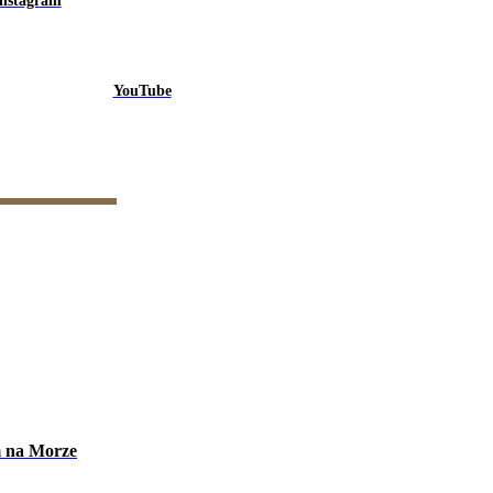
Instagram
YouTube
m na Morze