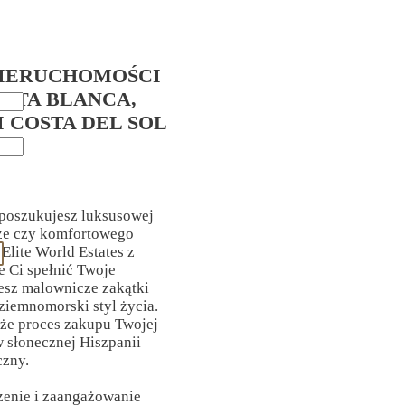
IERUCHOMOŚCI
OSTA BLANCA,
I COSTA DEL SOL
 poszukujesz luksusowej
rze czy komfortowego
Elite World Estates z
Ci spełnić Twoje
esz malownicze zakątki
ziemnomorski styl życia.
 że proces zakupu Twojej
 słonecznej Hiszpanii
czny.
zenie i zaangażowanie