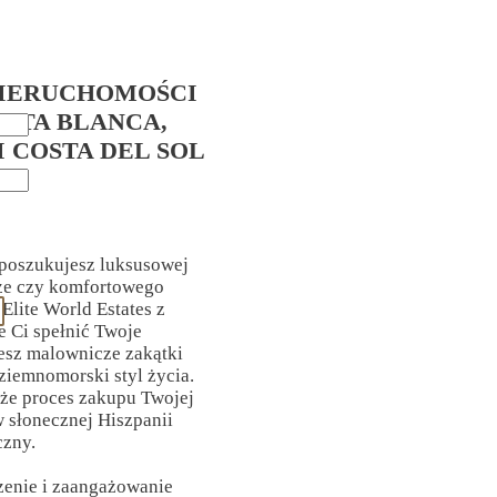
IERUCHOMOŚCI
OSTA BLANCA,
I COSTA DEL SOL
 poszukujesz luksusowej
rze czy komfortowego
Elite World Estates z
Ci spełnić Twoje
esz malownicze zakątki
ziemnomorski styl życia.
 że proces zakupu Twojej
 słonecznej Hiszpanii
czny.
zenie i zaangażowanie