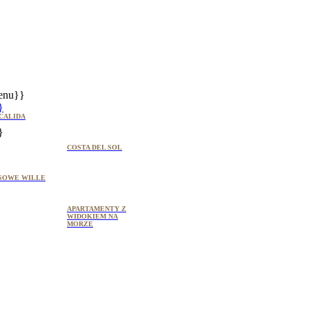
enu}}
}
CALIDA
}
COSTA DEL SOL
SOWE WILLE
APARTAMENTY Z
WIDOKIEM NA
MORZE