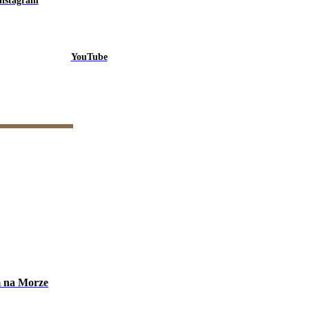
Instagram
YouTube
m na Morze