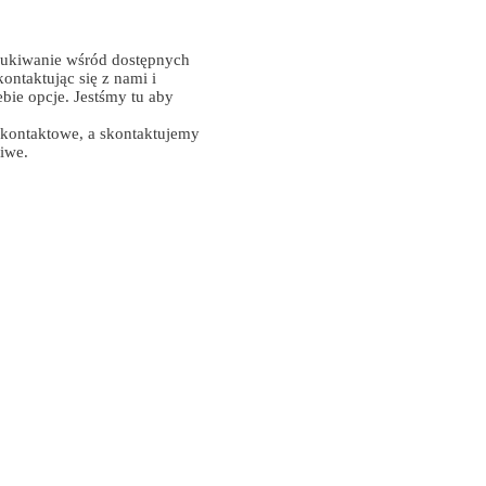
ukiwanie wśród dostępnych
ontaktując się z nami i
ebie opcje. Jestśmy tu aby
 kontaktowe, a skontaktujemy
liwe.