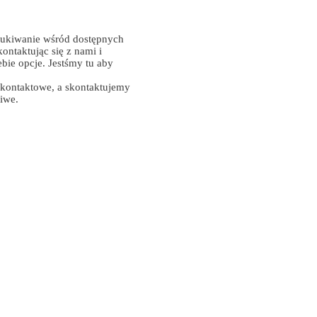
ukiwanie wśród dostępnych
ontaktując się z nami i
ebie opcje. Jestśmy tu aby
 kontaktowe, a skontaktujemy
liwe.