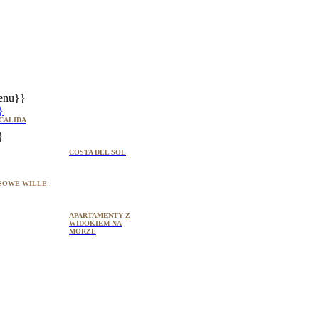
enu}}
}
CALIDA
}
COSTA DEL SOL
SOWE WILLE
APARTAMENTY Z
WIDOKIEM NA
MORZE