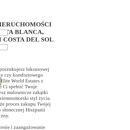
IERUCHOMOŚCI
OSTA BLANCA,
I COSTA DEL SOL
 poszukujesz luksusowej
rze czy komfortowego
Elite World Estates z
Ci spełnić Twoje
esz malownicze zakątki
ziemnomorski styl życia.
 że proces zakupu Twojej
 słonecznej Hiszpanii
czny.
zenie i zaangażowanie