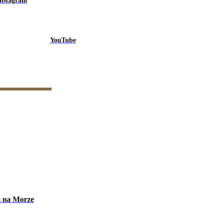
Instagram
YouTube
m na Morze