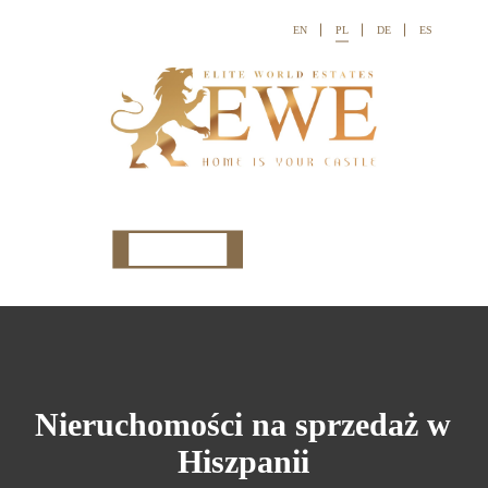
EN
PL
DE
ES

Nieruchomości na sprzedaż w
Hiszpanii