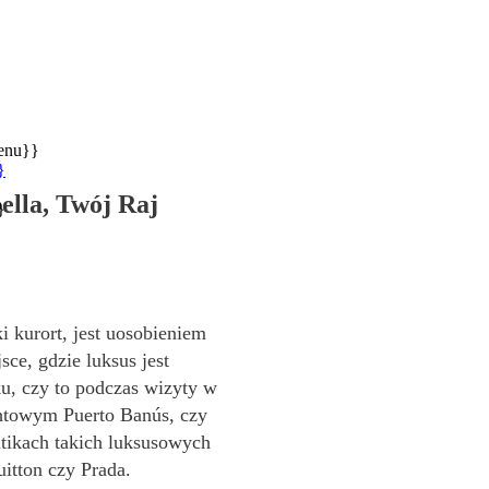
enu}}
}
lla, Twój Raj
}
 kurort, jest uosobieniem
sce, gdzie luksus jest
u, czy to podczas wizyty w
htowym Puerto Banús, czy
tikach takich luksusowych
itton czy Prada.