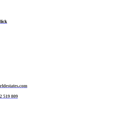
lick
rldestates.com
Rechtlicher Hinweis
2 519 809
Datenschutz
Cookie-Richtlinie
Daten verwalten