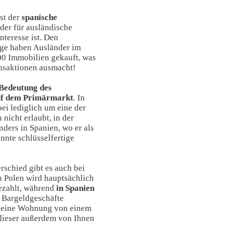
st der
spanische
 der für ausländische
teresse ist. Den
lge haben Ausländer im
00 Immobilien gekauft, was
nsaktionen ausmacht!
Bedeutung des
uf dem Primärmarkt
. In
bei lediglich um eine der
nicht erlaubt, in der
ders in Spanien, wo er als
nnte schlüsselfertige
rschied gibt es auch bei
n Polen wird hauptsächlich
zahlt, während
in Spanien
Bargeldgeschäfte
e eine Wohnung von einem
dieser außerdem von Ihnen