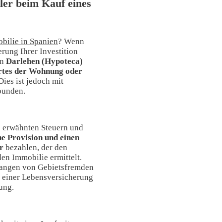
ler beim Kauf eines
bilie in Spanien
? Wenn
erung Ihrer Investition
in
Darlehen (Hypoteca)
rtes der Wohnung oder
ies ist jedoch mit
bunden.
s erwähnten Steuern und
ne Provision und einen
r
bezahlen, der den
en Immobilie ermittelt.
langen von Gebietsfremden
 einer Lebensversicherung
ung.