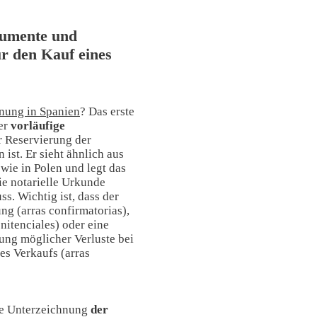
kumente und
r den Kauf eines
nung in Spanien
? Das erste
er
vorläufige
er Reservierung der
ist. Er sieht ähnlich aus
 wie in Polen und legt das
ie notarielle Urkunde
s. Wichtig ist, dass der
ng (arras confirmatorias),
nitenciales) oder eine
ng möglicher Verluste bei
s Verkaufs (arras
die Unterzeichnung
der