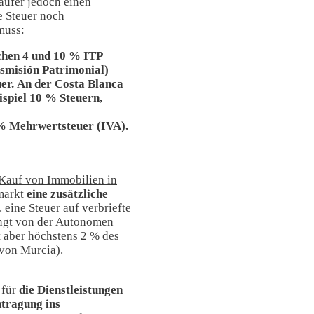
äufer jedoch einen
e Steuer noch
muss:
chen 4 und 10 % ITP
smisión Patrimonial)
er.
An der Costa Blanca
ispiel 10 % Steuern,
 Mehrwertsteuer (IVA).
Kauf von Immobilien in
markt
eine zusätzliche
h. eine Steuer auf verbriefte
ngt von der Autonomen
t aber höchstens 2 % des
von Murcia).
 für
die Dienstleistungen
ntragung ins