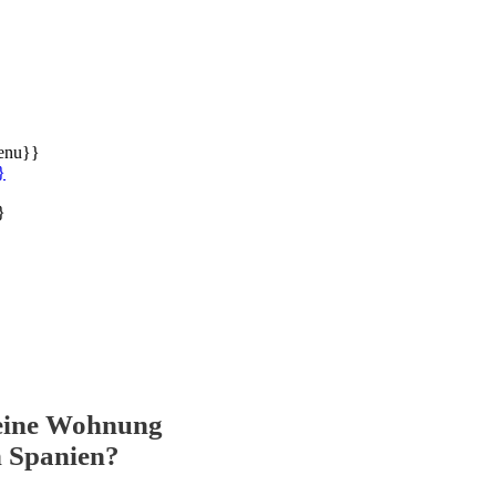
enu}}
}
}
eine Wohnung
n Spanien?