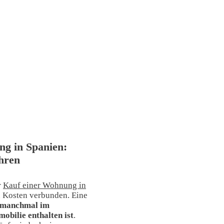
g in Spanien:
hren
r
Kauf einer Wohnung in
n Kosten verbunden. Eine
e manchmal im
obilie enthalten ist
.