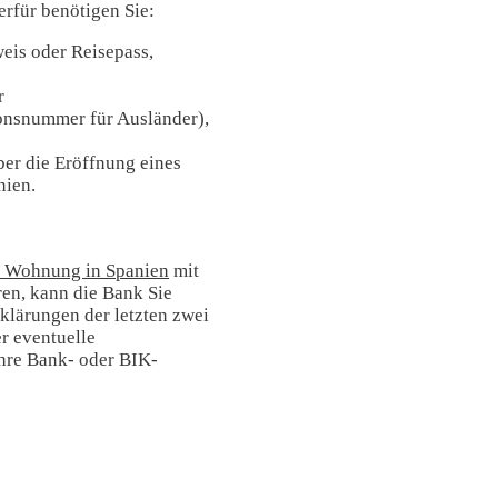
ierfür benötigen Sie:
eis oder Reisepass,
r
ionsnummer für Ausländer),
ber die Eröffnung eines
nien.
r Wohnung in Spanien
mit
ren, kann die Bank Sie
rklärungen der letzten zwei
r eventuelle
Ihre Bank- oder BIK-