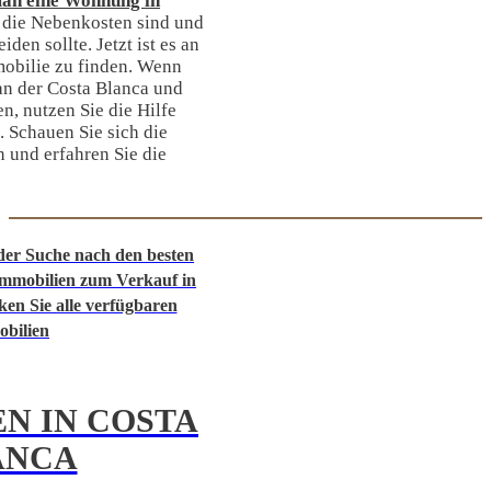
an eine Wohnung in
h die Nebenkosten sind und
en sollte. Jetzt ist es an
mmobilie zu finden. Wenn
an der Costa Blanca und
en, nutzen Sie die Hilfe
. Schauen Sie sich die
n und erfahren Sie die
der Suche nach den besten
immobilien zum Verkauf in
en Sie alle verfügbaren
bilien
N IN COSTA
ANCA