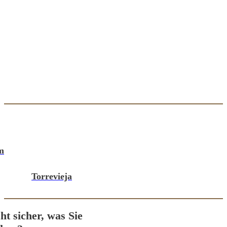
m
Torrevieja
cht sicher, was Sie