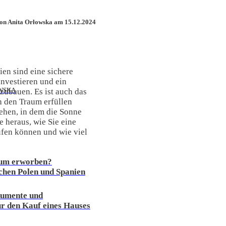
on Anita Orłowska am 15.12.2024
ien sind eine sichere
investieren und ein
WSKA
ubauen. Es ist auch das
ch den Traum erfüllen
iehen, in dem die Sonne
e heraus, wie Sie eine
fen können und wie viel
um erworben?
chen Polen und Spanien
kumente und
r den Kauf eines Hauses