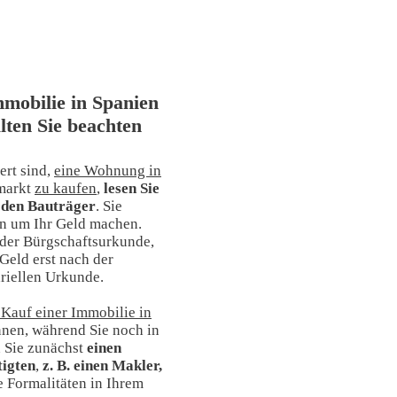
mmobilie in Spanien
lten Sie beachten
ert sind,
eine Wohnung in
markt
zu kaufen
,
lesen Sie
 den Bauträger
. Sie
en um Ihr Geld machen.
 der Bürgschaftsurkunde,
 Geld erst nach der
riellen Urkunde.
 Kauf einer Immobilie in
nen, während Sie noch in
 Sie zunächst
einen
tigten
,
z. B. einen Makler,
ie Formalitäten in Ihrem