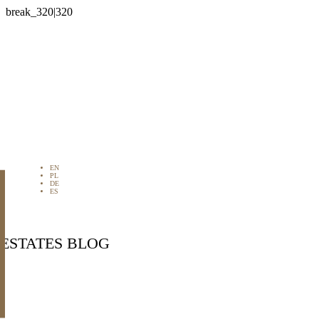

EN
PL
DE
ES
 ESTATES BLOG