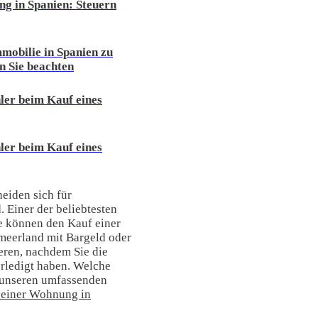
g in Spanien: Steuern
mmobilie in Spanien zu
n Sie beachten
hler beim Kauf eines
hler beim Kauf eines
eiden sich für
. Einer der beliebtesten
ie können den Kauf einer
meerland mit Bargeld oder
eren, nachdem Sie die
erledigt haben. Welche
 unseren umfassenden
 einer Wohnung in