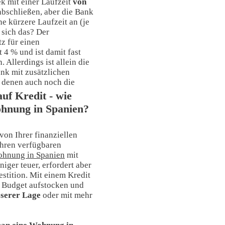
k mit einer Laufzeit
von
bschließen, aber die Bank
e kürzere Laufzeit an (je
 sich das? Der
tz für einen
 4 % und ist damit fast
. Allerdings ist allein die
nk mit zusätzlichen
 denen auch noch die
uf Kredit - wie
ohnung in Spanien?
von Ihrer finanziellen
Ihren verfügbaren
ohnung in Spanien
mit
eniger teuer, erfordert aber
stition. Mit einem Kredit
 Budget aufstocken und
sserer Lage
oder mit mehr