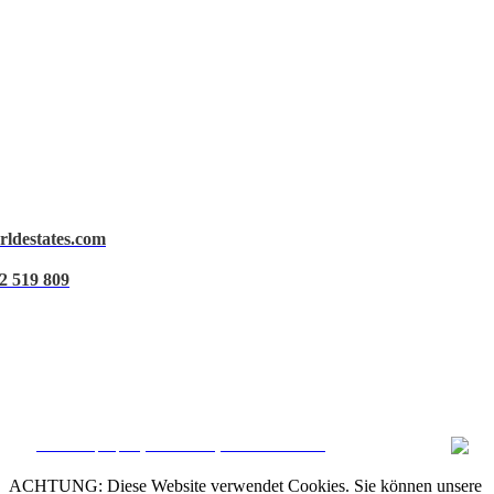
rldestates.com
Rechtlicher Hinweis
2 519 809
Datenschutz
Cookie-Richtlinie
Daten verwalten
CRM and property websites by eGO Real Estate
ACHTUNG: Diese Website verwendet Cookies. Sie können unsere