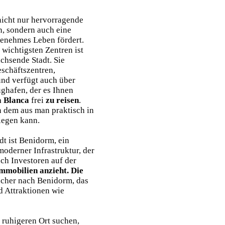
nicht nur hervorragende
, sondern auch eine
ngenehmes Leben fördert.
 wichtigsten Zentren ist
achsende Stadt. Sie
schäftszentren,
nd verfügt auch über
ughafen, der es Ihnen
a Blanca
frei
zu reisen
.
n dem aus man praktisch in
iegen kann.
dt ist Benidorm, ein
moderner Infrastruktur, der
ch Investoren auf der
mmobilien anzieht.
Die
cher nach Benidorm, das
d Attraktionen wie
n ruhigeren Ort suchen,