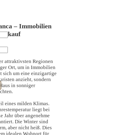
anca – Immobilien
Verkauf
er attraktivsten Regionen
tiger Ort, um in Immobilien
t sich um eine einzigartige
uristen anzieht, sondern
 Haus in sonniger
chten.
il eines milden Klimas.
hrestemperatur liegt bei
ze Jahr über angenehme
tiert. Die Winter sind
m, aber nicht heiß. Dies
em idealen Wohnort für