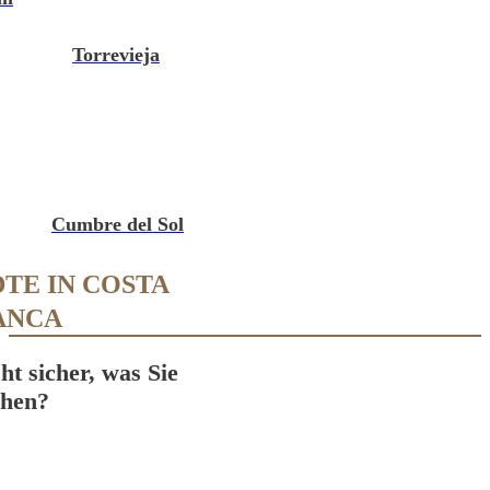
Torrevieja
Cumbre del Sol
TE IN COSTA
ANCA
cht sicher, was Sie
chen?