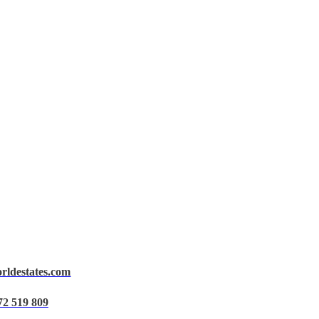
orldestates.com
72 519 809