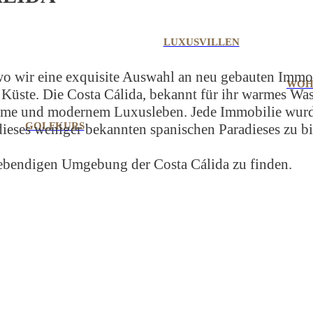
LUXUSVILLEN
 wo wir eine exquisite Auswahl an neu gebauten Immo
WOH
Küste. Die Costa Cálida, bekannt für ihr warmes Was
harme und modernem Luxusleben. Jede Immobilie wurd
GOLFKURS
ieses weniger bekannten spanischen Paradieses zu bi
lebendigen Umgebung der Costa Cálida zu finden.