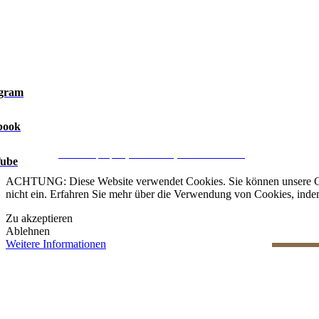
agram
book
Rechtlicher Hinweis
|
Datenschutz
|
Cookie-Richtlinie
|
Daten v
CRM and property websites by eGO Real Estate
ube
ACHTUNG: Diese Website verwendet Cookies. Sie können unsere Cooki
nicht ein. Erfahren Sie mehr über die Verwendung von Cookies, indem
Zu akzeptieren
Ablehnen
Weitere Informationen