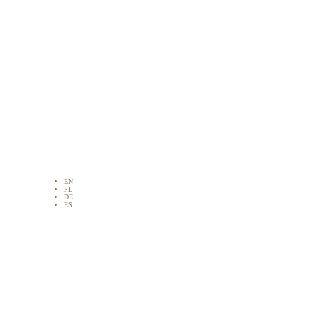
EN
PL
DE
ES
a