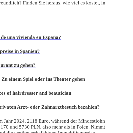
undlich? Finden Sie heraus, wie viel es kostet, in
 de una vivienda en España?
preise in Spanien?
taurant zu gehen?
? Zu einem Spiel oder ins Theater gehen
es of hairdresser and beautician
privaten Arzt- oder Zahnarztbesuch bezahlen?
im Jahr 2024. 2118 Euro, während der Mindestlohn
9170 und 5730 PLN, also mehr als in Polen. Nimmt
 und die wettbewerbsfähigen Immobilienpreise