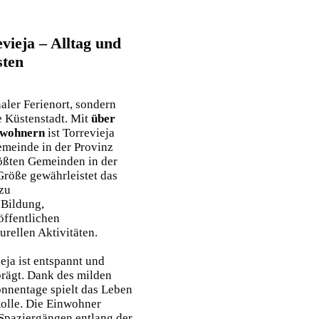
evieja – Alltag und
sten
naler Ferienort, sondern
e Küstenstadt. Mit
über
nwohnern
ist Torrevieja
Gemeinde in der Provinz
rößten Gemeinden in der
Größe gewährleistet das
zu
 Bildung,
öffentlichen
urellen Aktivitäten.
eja ist entspannt und
prägt. Dank des milden
onnentage spielt das Leben
Rolle. Die Einwohner
 Spaziergängen entlang der