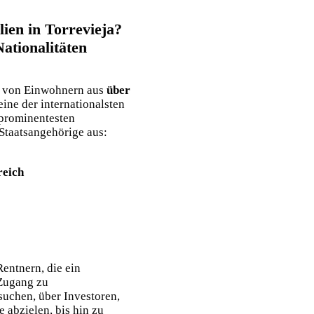
ien in Torrevieja?
ationalitäten
at von Einwohnern aus
über
ine der internationalsten
 prominentesten
taatsangehörige aus:
reich
entnern, die ein
Zugang zu
uchen, über Investoren,
e abzielen, bis hin zu