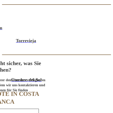
m
Torrevieja
cht sicher, was Sie
chen?
Cumbre del Sol
nter den über uns verfügbaren
dem wir uns kontaktieren und
onen für Sie finden
TE IN COSTA
ANCA