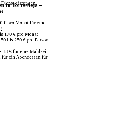
Dienstleistungen.
n in Torrevieja –
26
0 € pro Monat für eine
g
is 170 € pro Monat
150 bis 250 € pro Person
s 18 € für eine Mahlzeit
€ für ein Abendessen für