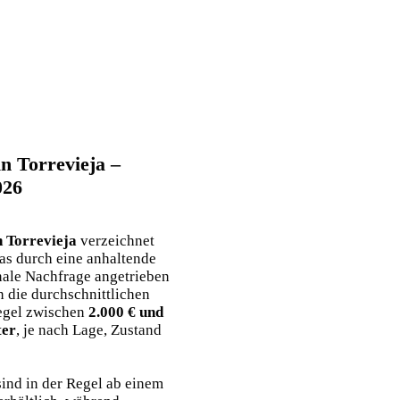
n Torrevieja –
026
 Torrevieja
verzeichnet
as durch eine anhaltende
nale Nachfrage angetrieben
n die durchschnittlichen
egel zwischen
2.000 € und
ter
, je nach Lage, Zustand
nd in der Regel ab einem