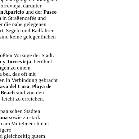
rrevieja, darunter
n Aparicio
und der
Paseo
ch in Straßencafés und
er die nahe gelegenen
rt, Segeln und Radfahren
sind keine gelegentlichen
rößten Vorzüge der Stadt.
 y Torrevieja
, berühmt
ragen zu einem
 bei, das oft mit
len in Verbindung gebracht
laya del Cura
,
Playa de
 Beach
sind von den
 leicht zu erreichen.
spanischen Städten
ona
sowie zu stark
n am Mittelmeer bietet
rigere
i gleichzeitig gutem