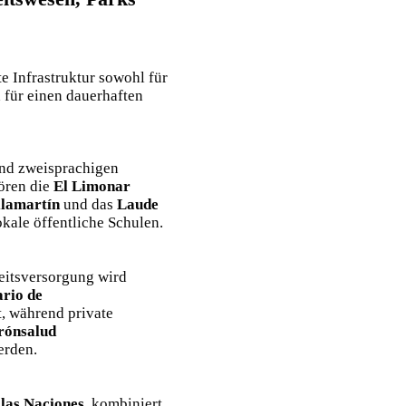
te Infrastruktur sowohl für
 für einen dauerhaften
und zweisprachigen
ören die
El Limonar
llamartín
und das
Laude
kale öffentliche Schulen.
eitsversorgung wird
ario de
, während private
rónsalud
erden.
 las Naciones
, kombiniert