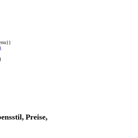
enu}}
}
}
nsstil, Preise,