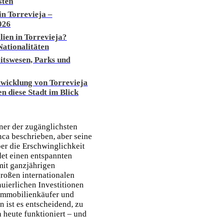
sten
in Torrevieja –
026
ien in Torrevieja?
Nationalitäten
itswesen, Parks und
twicklung von Torrevieja
n diese Stadt im Blick
iner der zugänglichsten
ca beschrieben, aber seine
ber die Erschwinglichkeit
det einen entspannten
mit ganzjährigen
großen internationalen
uierlichen Investitionen
r Immobilienkäufer und
 ist es entscheidend, zu
a heute funktioniert – und