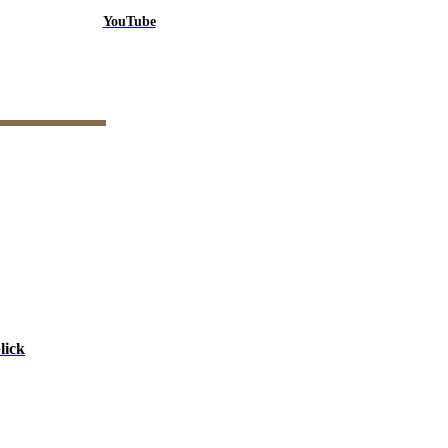
YouTube
lick