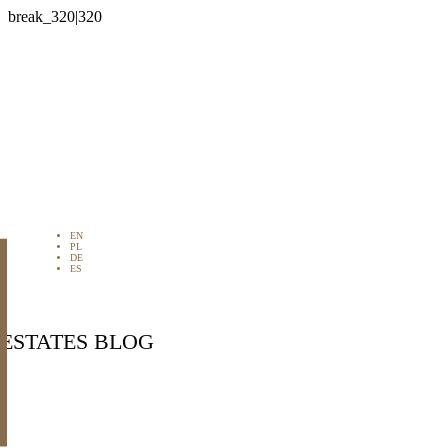

EN
PL
DE
ES
 ESTATES BLOG