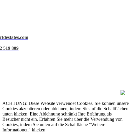
rldestates.com
Rechtlicher Hinweis
2 519 809
Datenschutz
Cookie-Richtlinie
Daten verwalten
CRM and property websites by eGO Real Estate
ACHTUNG: Diese Website verwendet Cookies. Sie können unsere
Cookies akzeptieren oder ablehnen, indem Sie auf die Schaltflächen
unten klicken. Eine Ablehnung schränkt Ihre Erfahrung als
Besucher nicht ein. Erfahren Sie mehr über die Verwendung von
Cookies, indem Sie unten auf die Schaltfläche "Weitere
Informationen" klicken.