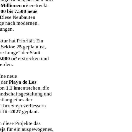
 Millionen m²
erstreckt
000 bis 7.500 neue
. Diese Neubauten
age nach modernen,
nungen.
tur hat Priorität. Ein
n
Sektor 25
geplant ist,
ne Lunge” der Stadt
0.000 m²
erstrecken und
werden.
ine neue
 der
Playa de Los
von
1,1 km
entstehen, die
Landschaftsgestaltung und
tlang eines der
 Torrevieja verbessern
st für
2027
geplant.
 diese Projekte das
ja für ein ausgewogenes,