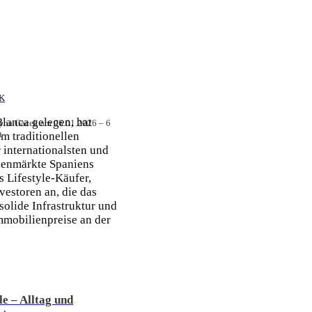
K
lanca gelegen, hat
cyna Gacek am 06.01.2026 – 6
t
m traditionellen
 internationalsten und
ienmärkte Spaniens
s Lifestyle-Käufer,
vestoren an, die das
solide Infrastruktur und
mmobilienpreise an der
le – Alltag und