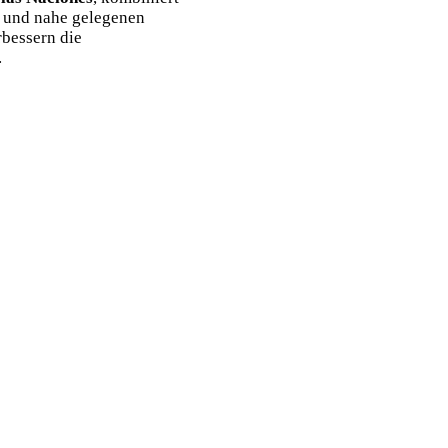
 und nahe gelegenen
rbessern die
.