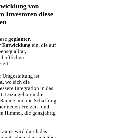
twicklung von
m Investoren diese
ben
hase
geplanter,
er Entwicklung
ein, die auf
ensqualität,
chaftlichen
ielt.
r Umgestaltung ist
ja
, wo sich die
essere Integration in das
rt. Dazu gehören die
 Räume und die Schaffung
iner neuen Freizeit- und
m Himmel, die ganzjährig
raums wird durch das
ngetrieben, das sich über