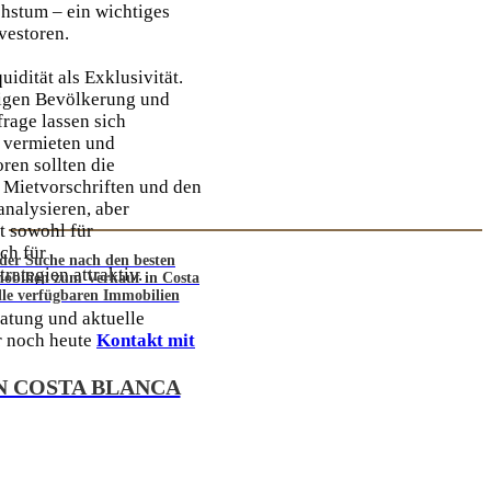
chstum – ein wichtiges
nvestoren.
uidität als Exklusivität.
digen Bevölkerung und
rage lassen sich
t vermieten und
ren sollten die
Mietvorschriften und den
nalysieren, aber
dt sowohl für
uch für
 der Suche nach den besten
rategien attraktiv.
mobilien zum Verkauf in Costa
lle verfügbaren Immobilien
ratung und aktuelle
 noch heute
Kontakt mit
N COSTA BLANCA