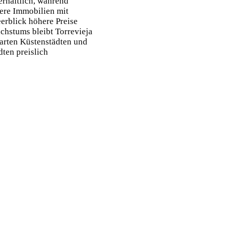
erhältlich, während
ere Immobilien mit
erblick höhere Preise
achstums bleibt Torrevieja
arten Küstenstädten und
ten preislich