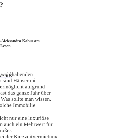
?
n Aleksandra Kobus am
 Lesen
r wohlhabenden
KOBUS
n sind Häuser mit
ermöglicht aufgrund
ast das ganze Jahr über
 Was sollte man wissen,
solche Immobilie
cht nur eine luxuriöse
n auch ein Mehrwert für
großes
i der Kurzzeitvermietung.