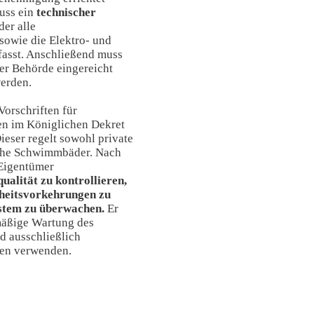
muss ein
technischer
der alle
owie die Elektro- und
fasst. Anschließend muss
er Behörde eingereicht
werden.
Vorschriften für
n im Königlichen Dekret
ieser regelt sowohl private
iche Schwimmbäder. Nach
 Eigentümer
ualität zu kontrollieren,
heitsvorkehrungen zu
ystem zu überwachen.
Er
mäßige Wartung des
 ausschließlich
en verwenden.