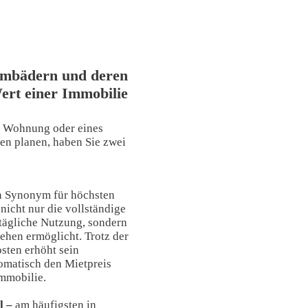
mbädern und deren
Wert einer Immobilie
r Wohnung oder eines
en planen, haben Sie zwei
n Synonym für höchsten
 nicht nur die vollständige
 tägliche Nutzung, sondern
ehen ermöglicht. Trotz der
sten erhöht sein
omatisch den Mietpreis
mmobilie.
l –
am häufigsten in