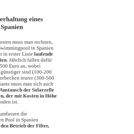
erhaltung eines
 Spanien
osten muss man rechnen,
Swimmingpool in Spanien
t in erster Linie
laufende
ien
. Jährlich fallen dafür
500 Euro an, wobei
 günstiger sind (100-200
lorbecken teurer (300-500
riante muss man sich auch
Austausch der Solarzelle
en, der mit Kosten in Höhe
nden ist.
umfassen die
en Pool in Spanien
den Betrieb der Filter,