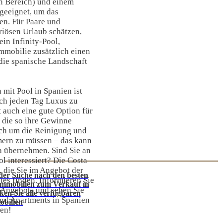
en Bereich) und einem
 geeignet, um das
en. Für Paare und
riösen Urlaub schätzen,
ein Infinity-Pool,
mmobilie zusätzlich einen
die spanische Landschaft
mit Pool in Spanien ist
ich jeden Tag Luxus zu
 auch eine gute Option für
 die so ihre Gewinne
ich um die Reinigung und
ern zu müssen – das kann
a übernehmen. Sind Sie an
 interessiert? Die Costa
, die Sie im Angebot der
 der Suche nach den besten
tes finden. Informieren Sie
simmobilien zum Verkauf in
s Angebots und sehen Sie
ken Sie alle verfügbaren
und Apartments in Spanien
bilien
hen!