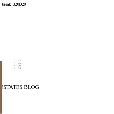

EN
PL
DE
ES
 ESTATES BLOG