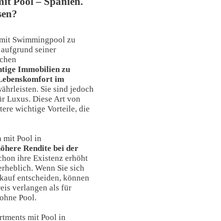
it Pool – Spanien.
sen?
r mit Swimmingpool zu
 aufgrund seiner
schen
htige Immobilien zu
 Lebenskomfort im
ährleisten. Sie sind jedoch
ür Luxus. Diese Art von
ere wichtige Vorteile, die
 mit Pool in
höhere Rendite bei der
chon ihre Existenz erhöht
erheblich. Wenn Sie sich
rkauf entscheiden, können
eis verlangen als für
ohne Pool.
rtments mit Pool in