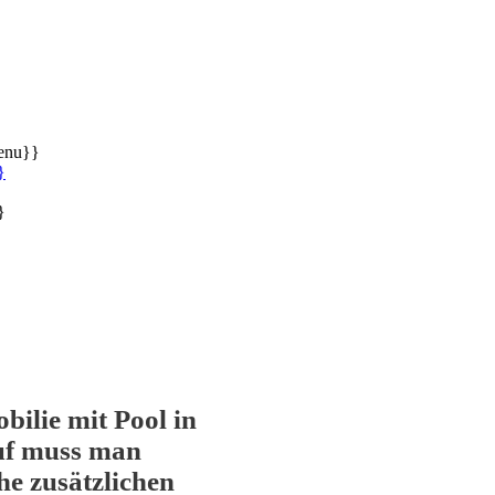
enu}}
}
}
bilie mit Pool in
uf muss man
he zusätzlichen