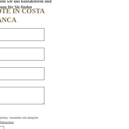
dem wir uns kontaktieren und
onen für Sie finden
TE IN COSTA
ANCA
 gelesen, verstanden und akzeptiert
Datenschutz