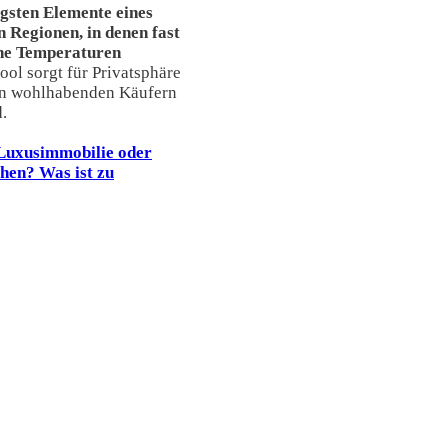
igsten Elemente eines
n Regionen, in denen fast
ohe Temperaturen
Pool sorgt für Privatsphäre
von wohlhabenden Käufern
.
Luxusimmobilie oder
chen? Was ist zu