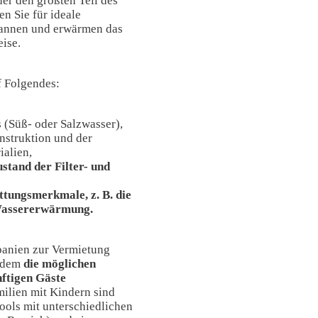
der den größten Teil des
en Sie für ideale
annen und erwärmen das
ise.
 Folgendes:
s (Süß- oder Salzwasser),
onstruktion und der
alien,
stand der Filter- und
ttungsmerkmale, z. B. die
Wassererwärmung.
Spanien zur Vermietung
erdem
die möglichen
nftigen Gäste
ilien mit Kindern sind
ools mit unterschiedlichen