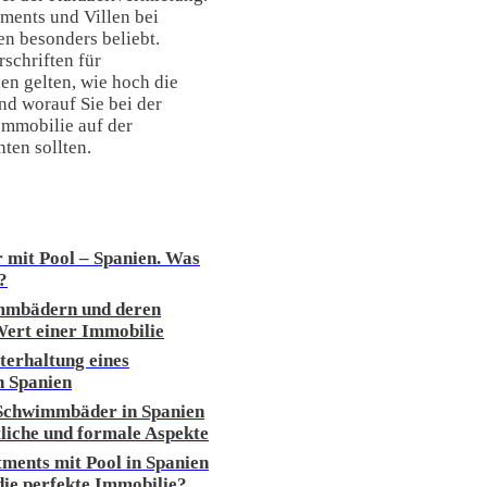
ments und Villen bei
n besonders beliebt.
rschriften für
n gelten, wie hoch die
nd worauf Sie bei der
Immobilie auf der
ten sollten.
 mit Pool – Spanien. Was
?
mmbädern und deren
Wert einer Immobilie
terhaltung eines
n Spanien
 Schwimmbäder in Spanien
tliche und formale Aspekte
ments mit Pool in Spanien
die perfekte Immobilie?