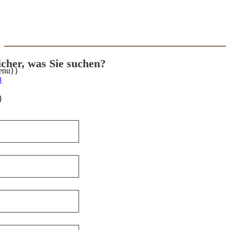
sicher, was Sie suchen?
enu}}
}
}