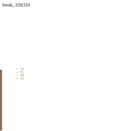

EN
PL
DE
ES