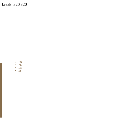

EN
PL
DE
ES