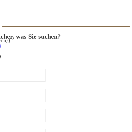
sicher, was Sie suchen?
enu}}
}
}