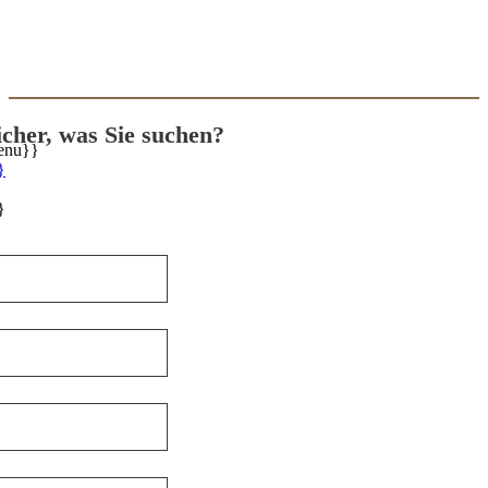
sicher, was Sie suchen?
enu}}
}
}