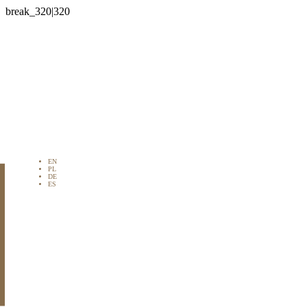

EN
PL
DE
ES