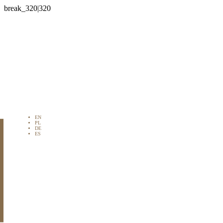

EN
PL
DE
ES