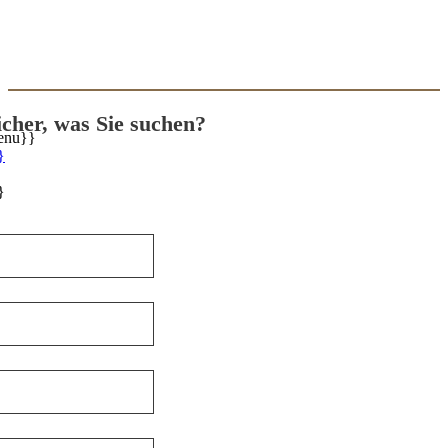
sicher, was Sie suchen?
enu}}
}
}