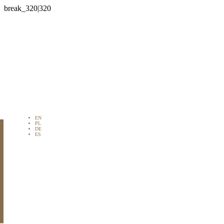

EN
PL
DE
ES