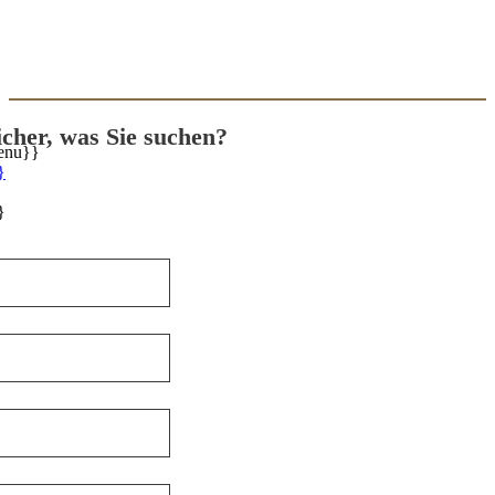
sicher, was Sie suchen?
enu}}
}
}