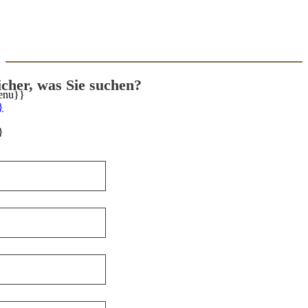
sicher, was Sie suchen?
enu}}
}
}