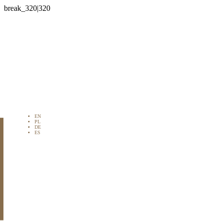

EN
PL
DE
ES