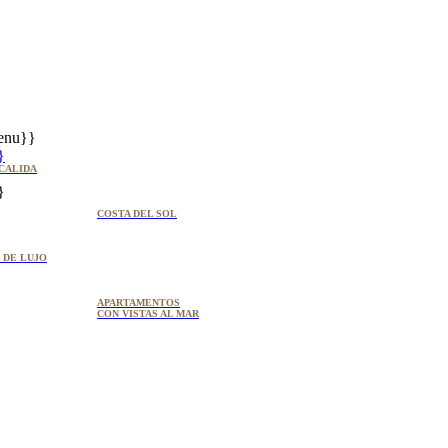
enu}}
}
CALIDA
}
COSTA DEL SOL
 DE LUJO
APARTAMENTOS
CON VISTAS AL MAR