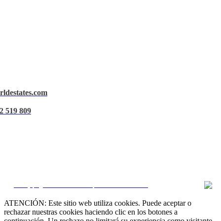
rldestates.com
Aviso Legal
2 519 809
Política de privacidad
Política de Cookies
Gestionar datos
CRM y páginas inmobiliarias por eGO Real Estate
ATENCIÓN: Este sitio web utiliza cookies. Puede aceptar o
rechazar nuestras cookies haciendo clic en los botones a
continuación. Un rechazo no limitará su experiencia como visitante.