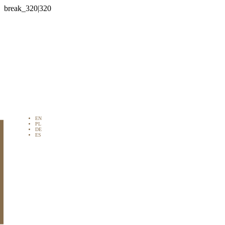

EN
PL
DE
ES
s en venta en
paña